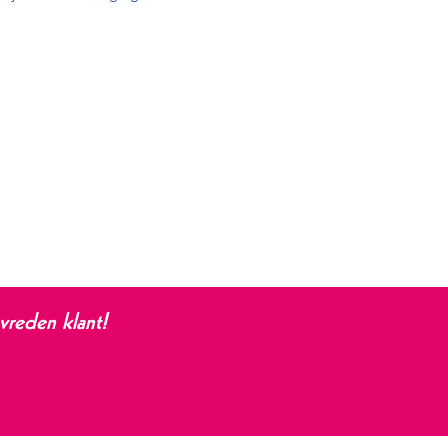
evreden klant!
-