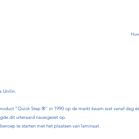
Ho
 Unilin.
 product "Quick Step ®" in 1990 op de markt kwam wat vanaf dag é
lgde dit uiteraard nauwgezet op.
jberoep te starten met het plaatsen van laminaat.