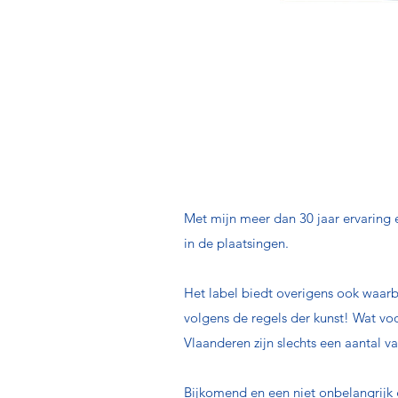
Wij als 'Master Installer'...
weten perfect welke
voorbereiding 
geven
advies over de juiste legricht
werken alles af tot in de puntjes
: pl
zijn experts met een
uitstekende pri
bieden een
levenslange
garantie
op d
Met mijn meer dan 30 jaar ervaring e
in de plaatsingen.
Het label biedt overigens ook waar
volgens de regels der kunst! Wat voo
Vlaanderen zijn slechts een aantal va
Bijkomend en een niet onbelangrijk 