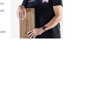
lin
ket,
 van